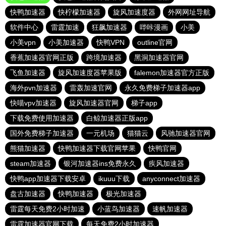
快鸭加速器
快柠檬加速器
旋风加速度器
外网网址导航
软件中心
雷霆加速
狂飙加速器
哔咔漫画
小美
小美vpn
小美加速器
快鸭VPN
outline官网
香蕉加速器官网正版
跨境加速器
黑洞加速器官网
飞鱼加速器
旋风加速度器苹果版
falemon加速器官方正版
海外pvn加速器
雷轰加速官网
永久免费梯子加速器app
快喵vpv加速器
旋风加速器官网
梯子app
下载免费使用加速器
白鲸加速器正版app
国外免费梯子加速器
一元机场
猫猫云
风驰加速器官网
熊猫加速器
快鸭加速器下载官网苹果
快鸭官网
steam加速器
银河加速器ins免费永久
疾风加速器
快鸭app加速器下载安卓
ikuuu下载
anyconnect加速器
盘古加速器
快鸭加速器
极光加速器
雷霆每天免费2小时加速
小蓝鸟加速器
速帆加速器
雷霆加速器官网下载
每天免费2小时加速器