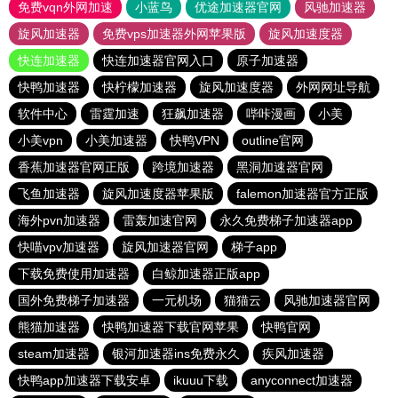
免费vqn外网加速
小蓝鸟
优途加速器官网
风驰加速器
旋风加速器
免费vps加速器外网苹果版
旋风加速度器
快连加速器
快连加速器官网入口
原子加速器
快鸭加速器
快柠檬加速器
旋风加速度器
外网网址导航
软件中心
雷霆加速
狂飙加速器
哔咔漫画
小美
小美vpn
小美加速器
快鸭VPN
outline官网
香蕉加速器官网正版
跨境加速器
黑洞加速器官网
飞鱼加速器
旋风加速度器苹果版
falemon加速器官方正版
海外pvn加速器
雷轰加速官网
永久免费梯子加速器app
快喵vpv加速器
旋风加速器官网
梯子app
下载免费使用加速器
白鲸加速器正版app
国外免费梯子加速器
一元机场
猫猫云
风驰加速器官网
熊猫加速器
快鸭加速器下载官网苹果
快鸭官网
steam加速器
银河加速器ins免费永久
疾风加速器
快鸭app加速器下载安卓
ikuuu下载
anyconnect加速器