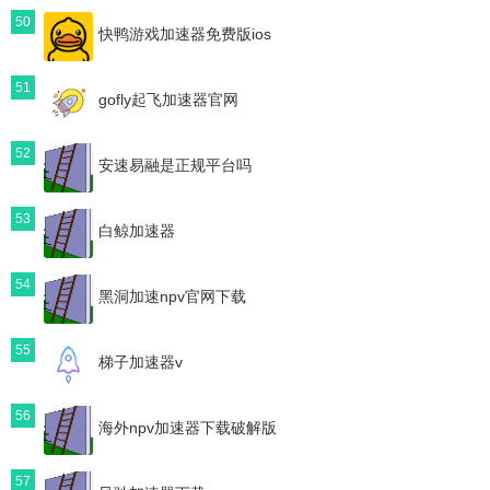
50
快鸭游戏加速器免费版ios
51
gofly起飞加速器官网
52
安速易融是正规平台吗
53
白鲸加速器
54
黑洞加速npv官网下载
55
梯子加速器v
56
海外npv加速器下载破解版
57