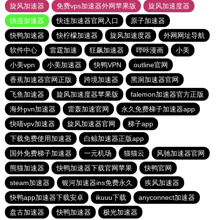
旋风加速器
免费vps加速器外网苹果版
旋风加速度器
快连加速器
快连加速器官网入口
原子加速器
快鸭加速器
快柠檬加速器
旋风加速度器
外网网址导航
软件中心
雷霆加速
狂飙加速器
哔咔漫画
小美
小美vpn
小美加速器
快鸭VPN
outline官网
香蕉加速器官网正版
跨境加速器
黑洞加速器官网
飞鱼加速器
旋风加速度器苹果版
falemon加速器官方正版
海外pvn加速器
雷轰加速官网
永久免费梯子加速器app
快喵vpv加速器
旋风加速器官网
梯子app
下载免费使用加速器
白鲸加速器正版app
国外免费梯子加速器
一元机场
猫猫云
风驰加速器官网
熊猫加速器
快鸭加速器下载官网苹果
快鸭官网
steam加速器
银河加速器ins免费永久
疾风加速器
快鸭app加速器下载安卓
ikuuu下载
anyconnect加速器
盘古加速器
快鸭加速器
极光加速器