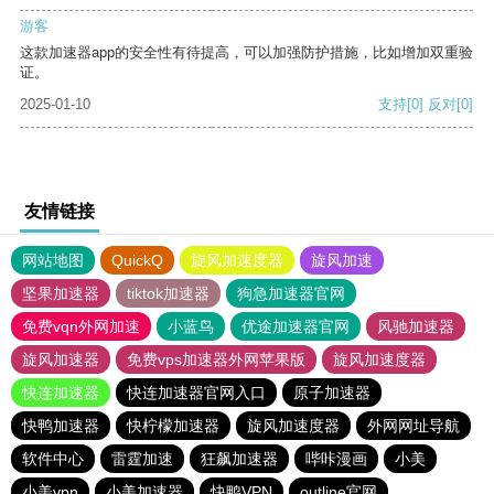
游客
这款加速器app的安全性有待提高，可以加强防护措施，比如增加双重验
证。
2025-01-10
支持
[0]
反对
[0]
友情链接
网站地图
QuickQ
旋风加速度器
旋风加速
坚果加速器
tiktok加速器
狗急加速器官网
免费vqn外网加速
小蓝鸟
优途加速器官网
风驰加速器
旋风加速器
免费vps加速器外网苹果版
旋风加速度器
快连加速器
快连加速器官网入口
原子加速器
快鸭加速器
快柠檬加速器
旋风加速度器
外网网址导航
软件中心
雷霆加速
狂飙加速器
哔咔漫画
小美
小美vpn
小美加速器
快鸭VPN
outline官网