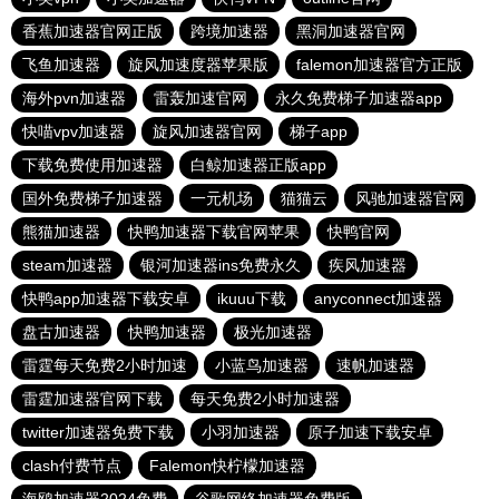
香蕉加速器官网正版
跨境加速器
黑洞加速器官网
飞鱼加速器
旋风加速度器苹果版
falemon加速器官方正版
海外pvn加速器
雷轰加速官网
永久免费梯子加速器app
快喵vpv加速器
旋风加速器官网
梯子app
下载免费使用加速器
白鲸加速器正版app
国外免费梯子加速器
一元机场
猫猫云
风驰加速器官网
熊猫加速器
快鸭加速器下载官网苹果
快鸭官网
steam加速器
银河加速器ins免费永久
疾风加速器
快鸭app加速器下载安卓
ikuuu下载
anyconnect加速器
盘古加速器
快鸭加速器
极光加速器
雷霆每天免费2小时加速
小蓝鸟加速器
速帆加速器
雷霆加速器官网下载
每天免费2小时加速器
twitter加速器免费下载
小羽加速器
原子加速下载安卓
clash付费节点
Falemon快柠檬加速器