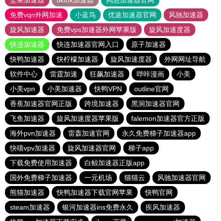
坚果加速器
tiktok加速器
狗急加速器官网
免费vqn外网加速
小蓝鸟
优途加速器官网
风驰加速器
旋风加速器
免费vps加速器外网苹果版
旋风加速度器
快连加速器
快连加速器官网入口
原子加速器
快鸭加速器
快柠檬加速器
旋风加速度器
外网网址导航
软件中心
雷霆加速
狂飙加速器
哔咔漫画
小美
小美vpn
小美加速器
快鸭VPN
outline官网
香蕉加速器官网正版
跨境加速器
黑洞加速器官网
飞鱼加速器
旋风加速度器苹果版
falemon加速器官方正版
海外pvn加速器
雷轰加速官网
永久免费梯子加速器app
快喵vpv加速器
旋风加速器官网
梯子app
下载免费使用加速器
白鲸加速器正版app
国外免费梯子加速器
一元机场
猫猫云
风驰加速器官网
熊猫加速器
快鸭加速器下载官网苹果
快鸭官网
steam加速器
银河加速器ins免费永久
疾风加速器