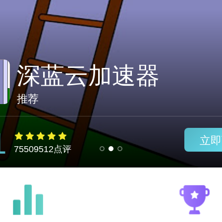
推荐
1
立即
75509512点评